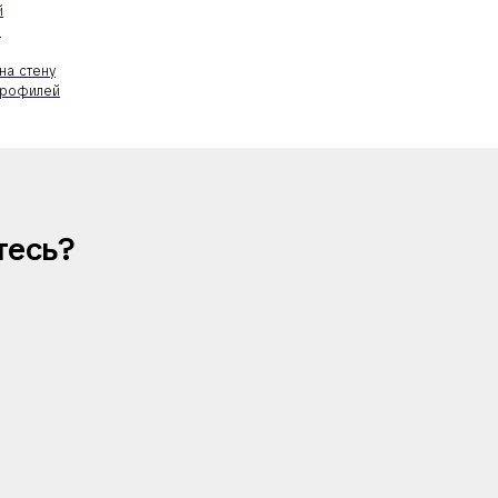
й
й
на стену
профилей
тесь?