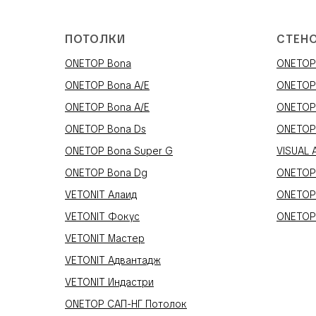
ПОТОЛКИ
СТЕН
ONETOP Bona
ONETOP 
ONETOP Bona A/E
ONETOP
ONETOP Bona A/E
ONETOP
ONETOP Bona Ds
ONETOP
ONETOP Bona Super G
VISUAL 
ONETOP Bona Dg
ONETOP
VETONIT Алаид
ONETOP
VETONIT Фокус
ONETOP
VETONIT Мастер
VETONIT Адвантадж
VETONIT Индастри
ONETOP САП-НГ Потолок