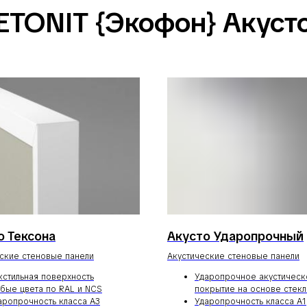
ETONIT {Экофон} Акусто
о Тексона
Акусто Ударопрочный
ские стеновые панели
Акустические стеновые панели
кстильная поверхность
Ударопрочное акустическ
бые цвета по RAL и NCS
покрытие на основе стек
аропрочность класса А3
Ударопрочность класса А1