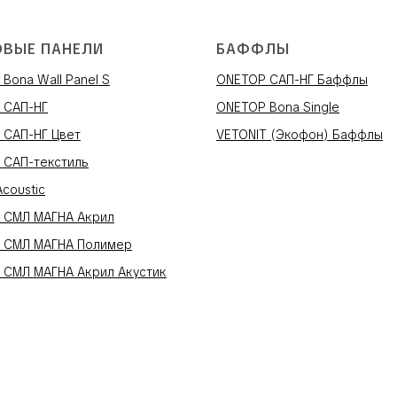
ОВЫЕ ПАНЕЛИ
БАФФЛЫ
Bona Wall Panel S
ONETOP САП-НГ Баффлы
 САП-НГ
ONETOP Bona Single
 САП-НГ Цвет
VETONIT (Экофон) Баффлы
 САП-текстиль
Acoustic
 СМЛ МАГНА Акрил
 СМЛ МАГНА Полимер
 СМЛ МАГНА Акрил Акустик