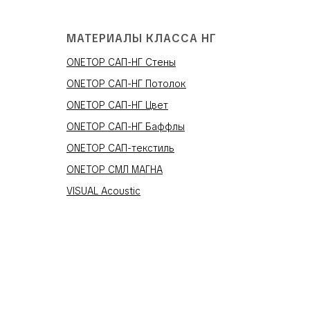
МАТЕРИАЛЫ КЛАССА НГ
ONETOP САП-НГ Стены
ONETOP САП-НГ Потолок
ONETOP САП-НГ Цвет
ONETOP САП-НГ Баффлы
ONETOP САП-текстиль
ONETOP СМЛ МАГНА
VISUAL Acoustic