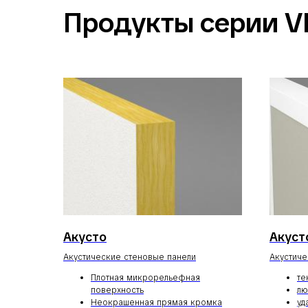
Продукты серии V
Акусто
Акуст
Акустические стеновые панели
Акустиче
Плотная микрорельефная
те
поверхность
лю
Неокрашенная прямая кромка
уд