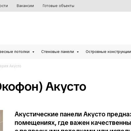
ости
Вакансии
Готовые объекты
весные потолки
Стеновые панели
Островные конструкци
ерия Акусто
Экофон) Акусто
Акустические панели Акусто предна
помещениях, где важен качественны