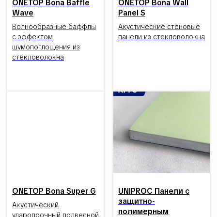
ONETOP Bona Baffle
ONETOP Bona Wall
Wave
Panel S
Волнообразные баффлы
Акустические стеновые
с эффектом
панели из стекловолокна
шумопоглощения из
стекловолокна
ONETOP Bona Super G
UNIPROC Панели с
защитно-
Акустический
полимерным
ударопрочный подвесной