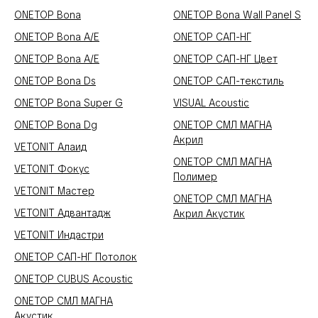
ONETOP Bona
ONETOP Bona Wall Panel S
ONETOP Bona A/E
ONETOP САП-НГ
ONETOP Bona A/E
ONETOP САП-НГ Цвет
ONETOP Bona Ds
ONETOP САП-текстиль
ONETOP Bona Super G
VISUAL Acoustic
ONETOP Bona Dg
ONETOP СМЛ МАГНА
Акрил
VETONIT Алаид
ONETOP СМЛ МАГНА
VETONIT Фокус
Полимер
VETONIT Мастер
ONETOP СМЛ МАГНА
VETONIT Адвантадж
Акрил Акустик
VETONIT Индастри
ONETOP САП-НГ Потолок
ONETOP CUBUS Acoustic
ONETOP СМЛ МАГНА
Акустик