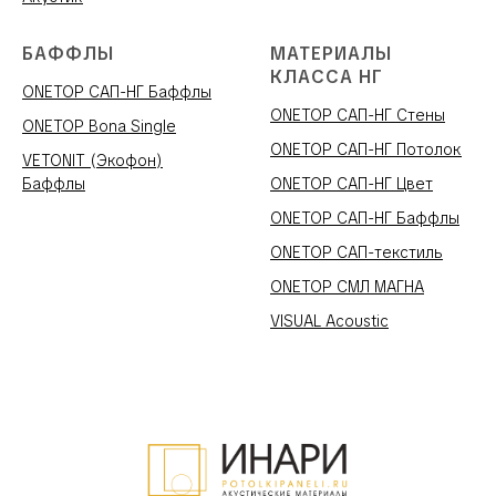
БАФФЛЫ
МАТЕРИАЛЫ
КЛАССА НГ
ONETOP САП-НГ Баффлы
ONETOP САП-НГ Стены
ONETOP Bona Single
ONETOP САП-НГ Потолок
VETONIT (Экофон)
Баффлы
ONETOP САП-НГ Цвет
ONETOP САП-НГ Баффлы
ONETOP САП-текстиль
ONETOP СМЛ МАГНА
VISUAL Acoustic