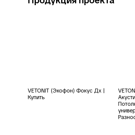
Продукция проекта
VETONIT (Экофон) Фокус Дх |
VETONI
Купить
Акуст
Потол
униве
Разно