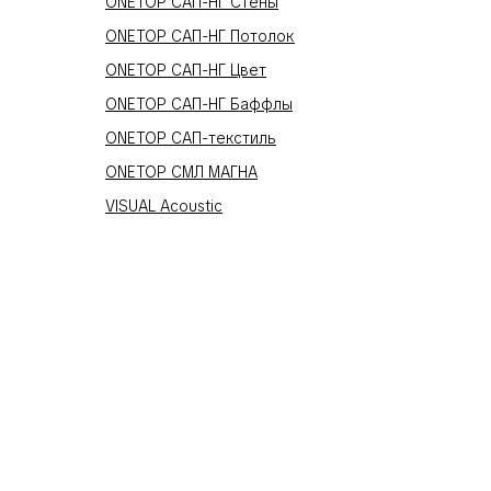
ONETOP САП-НГ Стены
ONETOP САП-НГ Потолок
ONETOP САП-НГ Цвет
ONETOP САП-НГ Баффлы
ONETOP САП-текстиль
ONETOP СМЛ МАГНА
VISUAL Acoustic