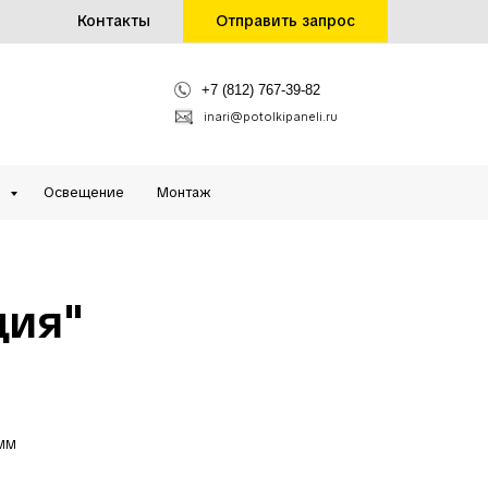
Контакты
Отправить запрос
+7 (812) 767-39-82
inari@potolkipaneli.ru
и
Освещение
Монтаж
ция"
мм