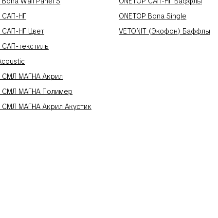
Bona Wall Panel S
ONETOP САП-НГ Баффлы
 САП-НГ
ONETOP Bona Single
 САП-НГ Цвет
VETONIT (Экофон) Баффлы
 САП-текстиль
Acoustic
 СМЛ МАГНА Акрил
 СМЛ МАГНА Полимер
 СМЛ МАГНА Акрил Акустик