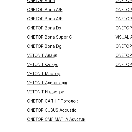
ONETOP Bona
ONETOP 
ONETOP Bona A/E
ONETOP
ONETOP Bona A/E
ONETOP
ONETOP Bona Ds
ONETOP
ONETOP Bona Super G
VISUAL 
ONETOP Bona Dg
ONETOP
VETONIT Алаид
ONETOP
VETONIT Фокус
ONETOP
VETONIT Мастер
VETONIT Адвантадж
VETONIT Индастри
ONETOP САП-НГ Потолок
ONETOP CUBUS Acoustic
ONETOP СМЛ МАГНА Акустик