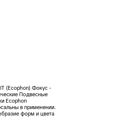
T (Ecophon) Фокус -
ические Подвесные
ки Ecophon
рсальны в применении.
образие форм и цвета