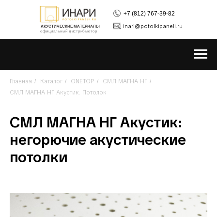
+7 (812) 767-39-82
inari@potolkipaneli.ru
АКУСТИЧЕСКИЕ МАТЕРИАЛЫ
официальный дистрибьютор
Главная
Каталог
ONETOP
СМЛ МАГНА НГ
/
/
/
/
СМЛ МАГНА НГ Акустик. Потолок
СМЛ МАГНА НГ Акустик:
негорючие акустические
потолки