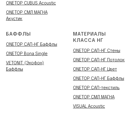
ONETOP CUBUS Acoustic
ONETOP СМЛ МАГНА
Акустик
БАФФЛЫ
МАТЕРИАЛЫ
КЛАССА НГ
ONETOP САП-НГ Баффлы
ONETOP САП-НГ Стены
ONETOP Bona Single
ONETOP САП-НГ Потолок
VETONIT (Экофон)
Баффлы
ONETOP САП-НГ Цвет
ONETOP САП-НГ Баффлы
ONETOP САП-текстиль
ONETOP СМЛ МАГНА
VISUAL Acoustic