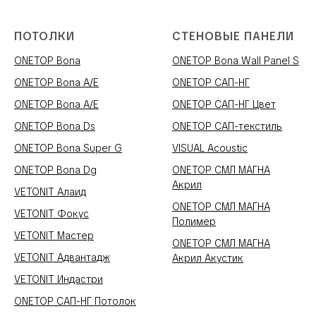
ПОТОЛКИ
СТЕНОВЫЕ ПАНЕЛИ
ONETOP Bona
ONETOP Bona Wall Panel S
ONETOP Bona A/E
ONETOP САП-НГ
ONETOP Bona A/E
ONETOP САП-НГ Цвет
ONETOP Bona Ds
ONETOP САП-текстиль
ONETOP Bona Super G
VISUAL Acoustic
ONETOP Bona Dg
ONETOP СМЛ МАГНА
Акрил
VETONIT Алаид
ONETOP СМЛ МАГНА
VETONIT Фокус
Полимер
VETONIT Мастер
ONETOP СМЛ МАГНА
VETONIT Адвантадж
Акрил Акустик
VETONIT Индастри
ONETOP САП-НГ Потолок