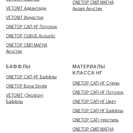
ONETOP СМЛ МАГНА
VETONIT Адвантадж
Акрил Акустик
VETONIT Индастри
ONETOP САП-НГ Потолок
ONETOP CUBUS Acoustic
ONETOP СМЛ МАГНА
Акустик
БАФФЛЫ
МАТЕРИАЛЫ
КЛАССА НГ
ONETOP САП-НГ Баффлы
ONETOP САП-НГ Стены
ONETOP Bona Single
ONETOP САП-НГ Потолок
VETONIT (Экофон)
Баффлы
ONETOP САП-НГ Цвет
ONETOP САП-НГ Баффлы
ONETOP САП-текстиль
ONETOP СМЛ МАГНА