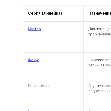
Серия (Линейка)
Назначени
Мастер
Для помещен
требования
Фокус
Широкие воз
отличная ак
Перформанс
Акустически
водоотталк