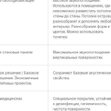
е свободновисящие
Высокое звукопоглощение.
Используются в помещениях, где
невозможно разместить потолок
стены до стены. Потолки-остров
разнообразят и дополнять любо
интерьер. Разнообразие форм и
цветов. Можно использовать
точечно
е стеновые панели
Максимальное звукопоглощение 
вертикальных поверхностях.
ое решение / Базовое
Сохраняют базовые акустически
ешение. Экономичные
свойства.
 типовых проектов.
 медицинских
Специальное покрытие, устойчи
к дезинфекции, гигиеничность,
чистота поверхности.