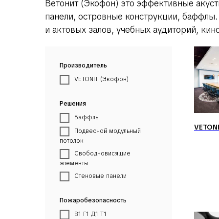
Ветонит (Экофон) это эффективные акуст
панели, островные конструкции, баффлы
и актовых залов, учебных аудиторий, кин
Производитель
VETONIT (Экофон)
Решения
Баффлы
VETONI
Подвесной модульный
потолок
Свободновисящие
элементы
Стеновые панели
Пожаробезопасность
В1 Г1 Д1 Т1