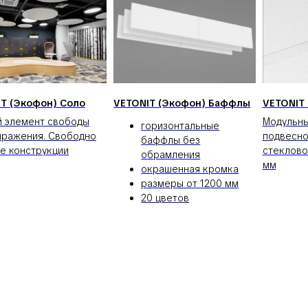
T (Экофон) Соло
VETONIT (Экофон) Баффлы
VETONIT
 элемент свободы
Модульны
горизонтальные
ражения. Свободно
подвесно
баффлы без
е конструкции
стеклово
обрамления
мм
окрашенная кромка
размеры от 1200 мм
20 цветов