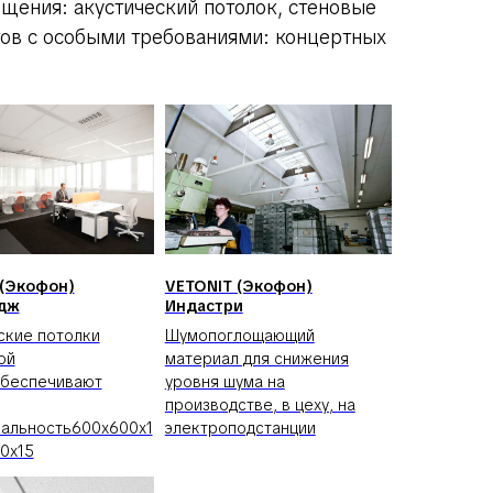
щения: акустический потолок, стеновые
тов с особыми требованиями: концертных
 (Экофон)
VETONIT (Экофон)
дж
Индастри
ские потолки
Шумопоглощающий
ой
материал для снижения
обеспечивают
уровня шума на
производстве, в цеху, на
альность600x600x1
электроподстанции
0x15