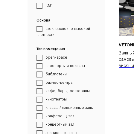
КМ1
Основа
стекловолокно высокой
плотности
VETONI
Тип помещения
Важный
open-space
самовы
висящи
аэропорты и вокзалы
библиотеки
бизнес-центры
кафе, бары, рестораны
кинотеатры
классы / лекционные залы
конференц-зал
концертный зал
лекционные залы