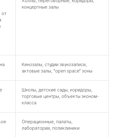
Холлы, переговорные, коридоры,
концертные залы
 от
а
й
на
Кинозалы, студии звукозаписи,
актовые залы, "open space" зоны
е
Школы, детские сады, коридоры,
торговые центры, объекты эконом-
класса
вое
Операционные, палаты,
лаборатории, поликлиники