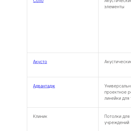
Соло
Акустически
элементы
Акусто
Акустически
Адвантадж
Универсальн
проектное р
линейки для
Клиник
Потолки для
учреждений