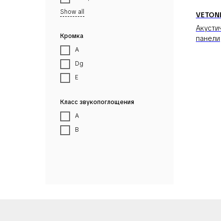
Show all
VETONI
Акусти
Кромка
панели
A
Dg
E
Класс звукопоглощения
A
B