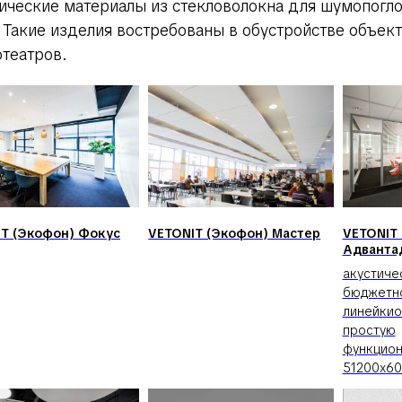
ические материалы из стекловолокна для шумопогло
.
Такие изделия востребованы в обустройстве объек
отеатров.
T (Экофон) Фокус
VETONIT (Экофон) Мастер
VETONIT
Адванта
акустиче
бюджетн
линейки
простую
функцион
51200x60