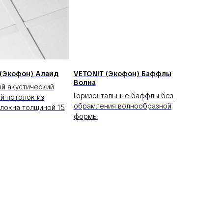
 (Экофон) Алаид
VETONIT (Экофон) Баффлы
Волна
й акустический
Горизонтальные баффлы без
й потолок из
обрамления волнообразной
локна толщиной 15
формы