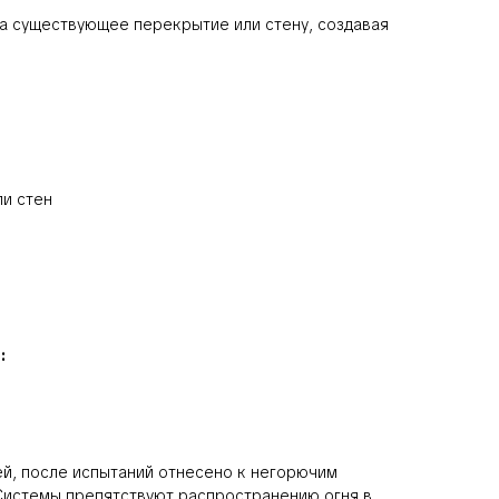
на существующее перекрытие или стену, создавая
ли стен
:
й, после испытаний отнесено к негорючим
 Системы препятствуют распространению огня в