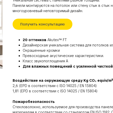
Уникальная система с панелями разной толщины.
Панели монтируются на потолок или стену стык в стык 
многоуровневый неповторимый дизайн.
Получить консультацию
20 оттенков
Akutex™ FT
Дизайнерская уникальная система для потолков и
Окрашенные кромки
Превосходные акустические характеристики.
Класс звукопоглощения А
Для влажных помещений с усиленной чисткой
Воздействие на окружающую среду Kg CO₂ equiv/m²
2,6 (EPD в соответствии с ISO 14025 / EN 15804)
1,81 (EPD в соответствии с ISO 14025 / EN 15804)
Пожаробезопасность
Стекловолокно, используемое для производства панеле
материалам в соответствии со стандартом EN ISO 1182.