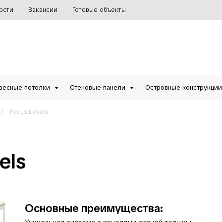
ости
Вакансии
Готовые объекты
весные потолки
Стеновые панели
Островные конструкци
Focus Levels
/
els
Основные преимущества: