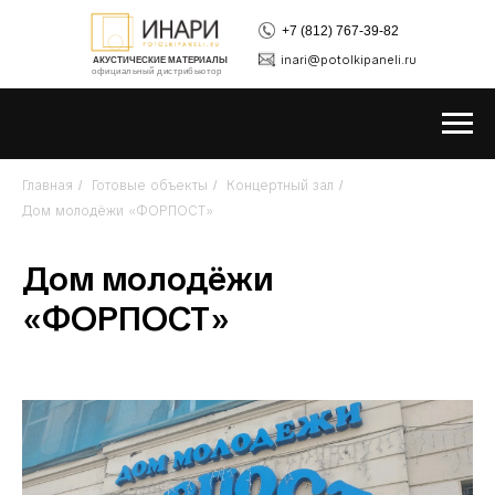
+7 (812) 767-39-82
inari@potolkipaneli.ru
АКУСТИЧЕСКИЕ МАТЕРИАЛЫ
официальный дистрибьютор
Главная
Готовые объекты
Концертный зал
/
/
/
Дом молодёжи «ФОРПОСТ»
Дом молодёжи
«ФОРПОСТ»