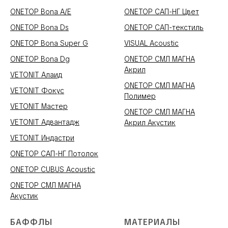
ONETOP Bona A/E
ONETOP САП-НГ Цвет
ONETOP Bona Ds
ONETOP САП-текстиль
ONETOP Bona Super G
VISUAL Acoustic
ONETOP Bona Dg
ONETOP СМЛ МАГНА
Акрил
VETONIT Алаид
ONETOP СМЛ МАГНА
VETONIT Фокус
Полимер
VETONIT Мастер
ONETOP СМЛ МАГНА
VETONIT Адвантадж
Акрил Акустик
VETONIT Индастри
ONETOP САП-НГ Потолок
ONETOP CUBUS Acoustic
ONETOP СМЛ МАГНА
Акустик
БАФФЛЫ
МАТЕРИАЛЫ