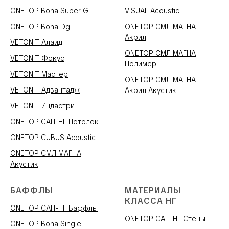
ONETOP Bona Super G
VISUAL Acoustic
ONETOP Bona Dg
ONETOP СМЛ МАГНА
Акрил
VETONIT Алаид
ONETOP СМЛ МАГНА
VETONIT Фокус
Полимер
VETONIT Мастер
ONETOP СМЛ МАГНА
VETONIT Адвантадж
Акрил Акустик
VETONIT Индастри
ONETOP САП-НГ Потолок
ONETOP CUBUS Acoustic
ONETOP СМЛ МАГНА
Акустик
БАФФЛЫ
МАТЕРИАЛЫ
КЛАССА НГ
ONETOP САП-НГ Баффлы
ONETOP САП-НГ Стены
ONETOP Bona Single