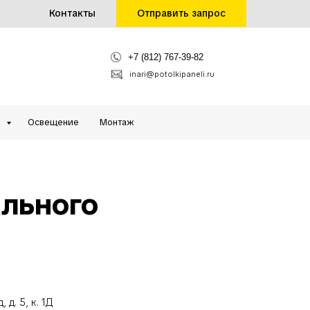
Контакты
Отправить запрос
+7 (812) 767-39-82
inari@potolkipaneli.ru
и
Освещение
Монтаж
льного
 д. 5, к. 1Д