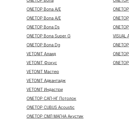
ONETOP Bona
ONETOP 
ONETOP Bona A/E
ONETOP
ONETOP Bona A/E
ONETOP
ONETOP Bona Ds
ONETOP
ONETOP Bona Super G
VISUAL 
ONETOP Bona Dg
ONETOP
VETONIT Алаид
ONETOP
VETONIT Фокус
ONETOP
VETONIT Мастер
VETONIT Адвантадж
VETONIT Индастри
ONETOP САП-НГ Потолок
ONETOP CUBUS Acoustic
ONETOP СМЛ МАГНА Акустик