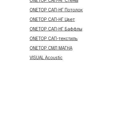
ONETOP САП-НГ Стены
ONETOP САП-НГ Потолок
ONETOP САП-НГ Цвет
ONETOP САП-НГ Баффлы
ONETOP САП-текстиль
ONETOP СМЛ МАГНА
VISUAL Acoustic