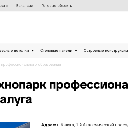
ости
Вакансии
Готовые объекты
весные потолки
Стеновые панели
Островные конструкци
 профессионального образования
хнопарк профессиона
Калуга
Адрес:
г. Калуга, 1-й Академический проезд,