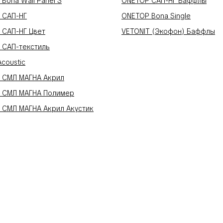
Bona Wall Panel S
ONETOP САП-НГ Баффлы
 САП-НГ
ONETOP Bona Single
 САП-НГ Цвет
VETONIT (Экофон) Баффлы
 САП-текстиль
Acoustic
 СМЛ МАГНА Акрил
 СМЛ МАГНА Полимер
 СМЛ МАГНА Акрил Акустик