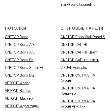
inari@potolkipaneli.ru
ПОТОЛКИ
СТЕНОВЫЕ ПАНЕЛИ
ONETOP Bona
ONETOP Bona Wall Panel S
ONETOP Bona A/E
ONETOP САП-НГ
ONETOP Bona A/E
ONETOP САП-НГ Цвет
ONETOP Bona Ds
ONETOP САП-текстиль
ONETOP Bona Super G
VISUAL Acoustic
ONETOP Bona Dg
ONETOP СМЛ МАГНА
Акрил
VETONIT Алаид
ONETOP СМЛ МАГНА
VETONIT Фокус
Полимер
VETONIT Мастер
ONETOP СМЛ МАГНА
VETONIT Адвантадж
Акрил Акустик