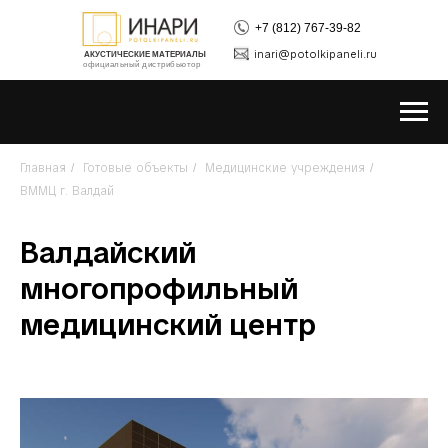
+7 (812) 767-39-82
inari@potolkipaneli.ru
АКУСТИЧЕСКИЕ МАТЕРИАЛЫ
официальный дистрибьютор
Главная
Готовые объекты
Медицинские учреждения
/
/
/
ВММЦ г. Валдай
Валдайский
многопрофильный
медицинский центр