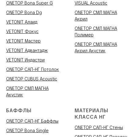
ONETOP Bona Super G
VISUAL Acoustic
ONETOP Bona Dg
ONETOP СМЛ МАГНА
Акрил
VETONIT Алаид
ONETOP СМЛ МАГНА
VETONIT Фокус
Полимер
VETONIT Мастер
ONETOP СМЛ МАГНА
VETONIT Адвантадж
Акрил Акустик
VETONIT Индастри
ONETOP САП-НГ Потолок
ONETOP CUBUS Acoustic
ONETOP СМЛ МАГНА
Акустик
БАФФЛЫ
МАТЕРИАЛЫ
КЛАССА НГ
ONETOP САП-НГ Баффлы
ONETOP САП-НГ Стены
ONETOP Bona Single
ONETOP САП-НГ Потолок