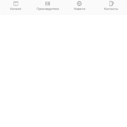
Каталог
Производители
Новости
Контакты
ИНФОРМАЦИЯ
ПРОДУКЦИЯ
О компании
Каталог
Новости
Потолки
Статьи
Стеновые панели