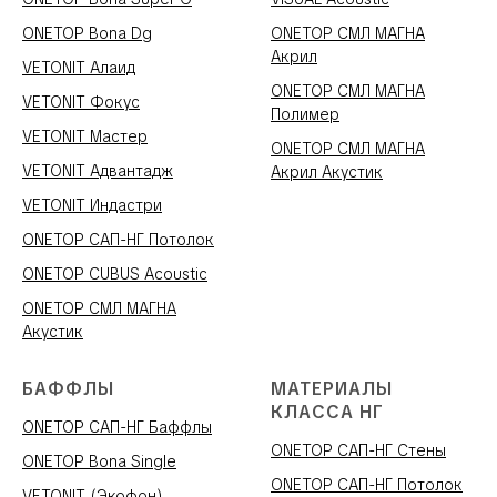
ONETOP Bona Dg
ONETOP СМЛ МАГНА
Акрил
VETONIT Алаид
ONETOP СМЛ МАГНА
VETONIT Фокус
Полимер
VETONIT Мастер
ONETOP СМЛ МАГНА
VETONIT Адвантадж
Акрил Акустик
VETONIT Индастри
ONETOP САП-НГ Потолок
ONETOP CUBUS Acoustic
ONETOP СМЛ МАГНА
Акустик
БАФФЛЫ
МАТЕРИАЛЫ
КЛАССА НГ
ONETOP САП-НГ Баффлы
ONETOP САП-НГ Стены
ONETOP Bona Single
ONETOP САП-НГ Потолок
VETONIT (Экофон)