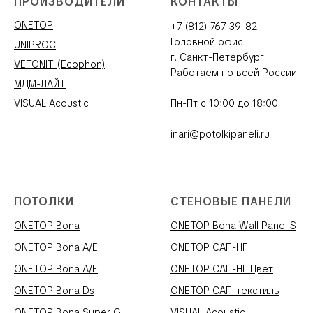
ПРОИЗВОДИТЕЛИ
КОНТАКТЫ
ONETOP
+7 (812) 767-39-82
Головной офис
UNIPROC
г. Санкт-Петербург
VETONIT (Ecophon)
Работаем по всей России
МДМ-ЛАЙТ
VISUAL Acoustic
Пн-Пт с 10:00 до 18:00
inari@potolkipaneli.ru
ПОТОЛКИ
СТЕНОВЫЕ ПАНЕЛИ
ONETOP Bona
ONETOP Bona Wall Panel S
ONETOP Bona A/E
ONETOP САП-НГ
ONETOP Bona A/E
ONETOP САП-НГ Цвет
ONETOP Bona Ds
ONETOP САП-текстиль
ONETOP Bona Super G
VISUAL Acoustic