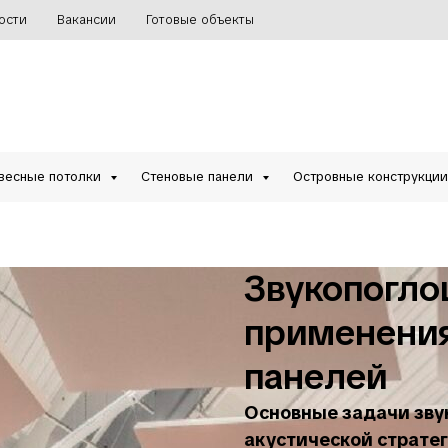
ости
Вакансии
Готовые объекты
весные потолки
Стеновые панели
Островные конструкци
Звукопогло
применения
панелей
Основные задачи зву
акустической страте