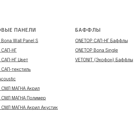
ОВЫЕ ПАНЕЛИ
БАФФЛЫ
Bona Wall Panel S
ONETOP САП-НГ Баффлы
 САП-НГ
ONETOP Bona Single
 САП-НГ Цвет
VETONIT (Экофон) Баффлы
 САП-текстиль
Acoustic
 СМЛ МАГНА Акрил
 СМЛ МАГНА Полимер
 СМЛ МАГНА Акрил Акустик