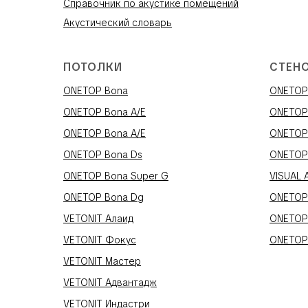
Справочник по акустике помещений
Акустический словарь
ПОТОЛКИ
СТЕН
ONETOP Bona
ONETOP 
ONETOP Bona A/E
ONETOP
ONETOP Bona A/E
ONETOP
ONETOP Bona Ds
ONETOP
ONETOP Bona Super G
VISUAL 
ONETOP Bona Dg
ONETOP
VETONIT Алаид
ONETOP
VETONIT Фокус
ONETOP
VETONIT Мастер
VETONIT Адвантадж
VETONIT Индастри