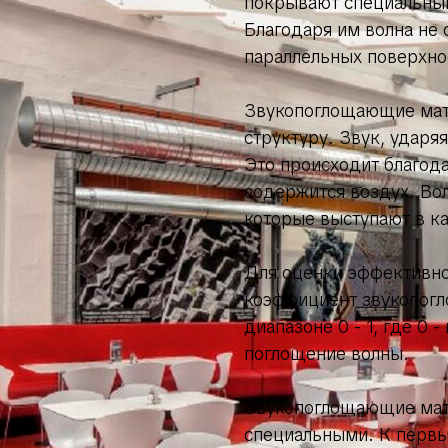
покрывают специальны
Благодаря им волна не 
параллельных поверхнос
Звукопоглощающие мат
структуру. Звук, ударя
Это происходит благода
содержится воздух. Вол
которые выступают в к
Для оценки эффективно
коэффициент звукопогло
диапазоне 0 - 1, где 0 
поглощение волны.
Звукопоглощающие мат
специальными. К первы