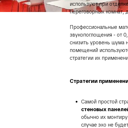
используют при отделк
переговорных комнат, д
Профессиональные мат
звукопоглощения - от 0,
снизить уровень шума н
помещений используютс
стратегии их применени
Стратегии применени
Самой простой стр
стеновых панеле
обычно их монтиру
случае эхо не буде