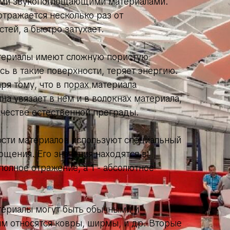
ми звукопоглощающими материалами.
отражается несколько раз от
тей, а быстро затухает.
ериалы имеют сложную пористую
ясь в такие поверхности, теряет энергию.
ря тому, что в порах материала
на увязает в нем и в волокнах материала,
ачестве естественной преграды.
сти материалов используют специальный
щения. Его значения находятся в
- полное отражение, а 1 - абсолютное
ериалы могут быть обычными и
м относятся ковры, ширмы, и др. Вторые