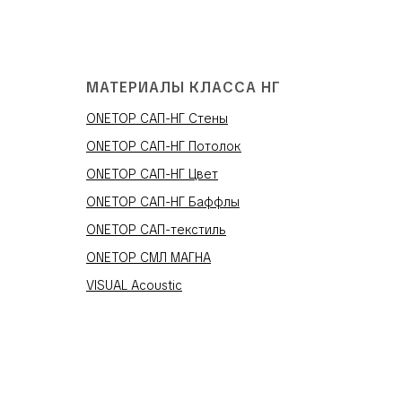
МАТЕРИАЛЫ КЛАССА НГ
ONETOP САП-НГ Стены
ONETOP САП-НГ Потолок
ONETOP САП-НГ Цвет
ONETOP САП-НГ Баффлы
ONETOP САП-текстиль
ONETOP СМЛ МАГНА
VISUAL Acoustic