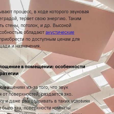
вают процесс, в ходе которого звуковая
реградой, теряет свою энергию. Таким
ть стены, потолок, и др. Высокой
собностью обладают
акустические
о приобрести по доступным ценам для
ади и назначения.
глощение в помещении: особенности
тратегии
помещениях из-за того, что звук
 от поверхностей, раздается эхо.
ку и даже разговаривать в таких условиях
 было эха, поверхности комнаты