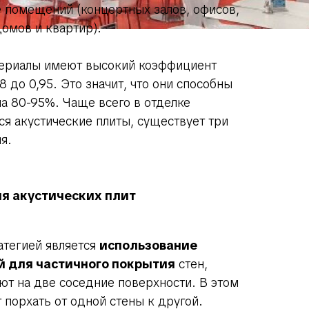
е помещений (концертных залов, офисов,
омов и квартир).
ериалы имеют высокий коэффициент
8 до 0,95. Это значит, что они способны
а 80-95%. Чаще всего в отделке
я акустические плиты, существует три
я.
я акустических плит
атегией является
использование
й для частичного покрытия
стен,
ют на две соседние поверхности. В этом
т порхать от одной стены к другой.