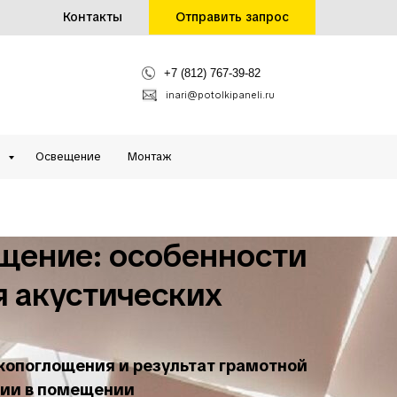
Контакты
Отправить запрос
+7 (812) 767-39-82
inari@potolkipaneli.ru
и
Освещение
Монтаж
щение: особенности
 акустических
копоглощения и результат грамотной
гии в помещении