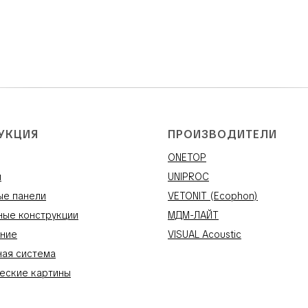
УКЦИЯ
ПРОИЗВОДИТЕЛИ
ONETOP
и
UNIPROC
ые панели
VETONIT (Ecophon)
ные конструкции
МДМ-ЛАЙТ
ние
VISUAL Acoustic
ная система
еские картины