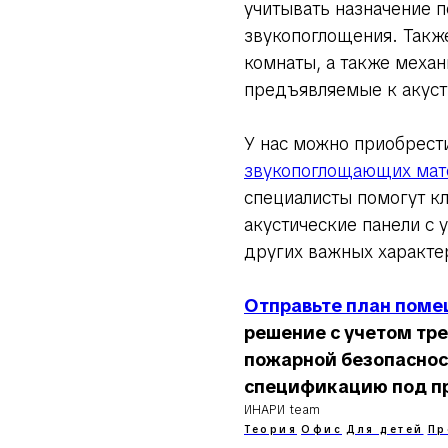
учитывать назначение 
звукопоглощения. Такж
комнаты, а также механ
предъявляемые к акуст
У нас можно приобрес
звукопоглощающих мате
специалисты помогут к
акустические панели с 
других важных характер
Отправьте план пом
решение с учетом тр
пожарной безопаснос
спецификацию под пр
ИНАРИ team
Теория
Офис
Для детей
Пр