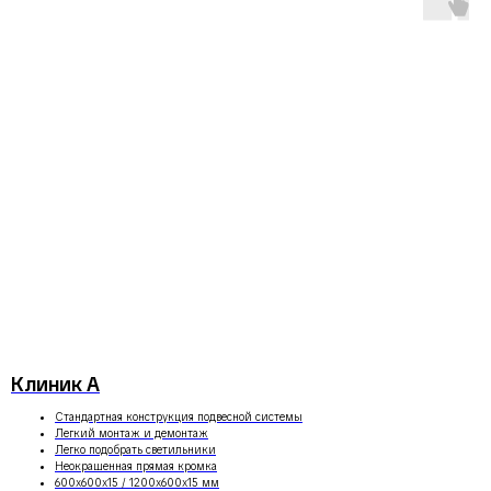
Клиник А
Стандартная конструкция подвесной системы
Легкий монтаж и демонтаж
Легко подобрать светильники
Неокрашенная прямая кромка
600x600x15 / 1200x600x15 мм