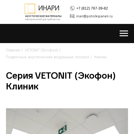
+7 (812) 767-39-82
inari@potolkipaneli.ru
АКУСТИЧЕСКИЕ МАТЕРИАЛЫ
официальный дистрибьютор
Главная
VETONIT (Экофон)
/
/
Подвесные акустические модульные потолки
Клиник
/
Серия VETONIT (Экофон)
Клиник