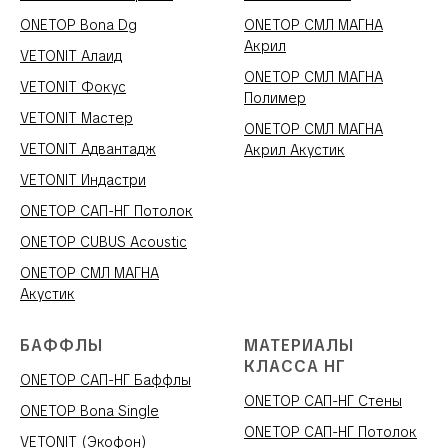
ONETOP Bona Dg
ONETOP СМЛ МАГНА
Акрил
VETONIT Алаид
ONETOP СМЛ МАГНА
VETONIT Фокус
Полимер
VETONIT Мастер
ONETOP СМЛ МАГНА
VETONIT Адвантадж
Акрил Акустик
VETONIT Индастри
ONETOP САП-НГ Потолок
ONETOP CUBUS Acoustic
ONETOP СМЛ МАГНА
Акустик
БАФФЛЫ
МАТЕРИАЛЫ
КЛАССА НГ
ONETOP САП-НГ Баффлы
ONETOP САП-НГ Стены
ONETOP Bona Single
ONETOP САП-НГ Потолок
VETONIT (Экофон)