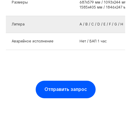
Размеры
687x579 мм / 1093x244 мм / 
1585x405 мм / 1846x247 мм 
Литера
A / B / C / D / E / F / G / H
Аварийное исполнение
Нет / БАП 1 час
Отправить запрос