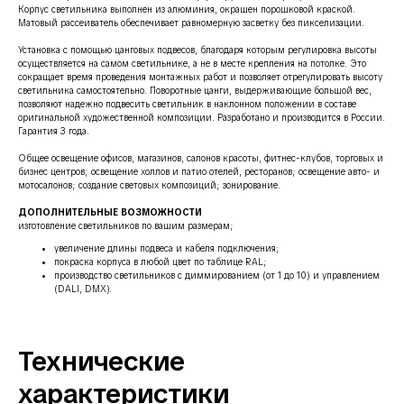
Корпус светильника выполнен из алюминия, окрашен порошковой краской.
Матовый рассеиватель обеспечивает равномерную засветку без пикселизации.
Установка с помощью цанговых подвесов, благодаря которым регулировка высоты
осуществляется на самом светильнике, а не в месте крепления на потолке. Это
сокращает время проведения монтажных работ и позволяет отрегулировать высоту
светильника самостоятельно. Поворотные цанги, выдерживающие большой вес,
позволяют надежно подвесить светильник в наклонном положении в составе
оригинальной художественной композиции. Разработано и производится в России.
Гарантия 3 года.
Общее освещение офисов, магазинов, салонов красоты, фитнес-клубов, торговых и
бизнес центров; освещение холлов и патио отелей, ресторанов; освещение авто- и
мотосалонов; создание световых композиций; зонирование.
ДОПОЛНИТЕЛЬНЫЕ ВОЗМОЖНОСТИ
изготовление светильников по вашим размерам;
увеличение длины подвеса и кабеля подключения;
покраска корпуса в любой цвет по таблице RAL;
производство светильников с диммированием (от 1 до 10) и управлением
(DALI, DMX).
Технические
характеристики