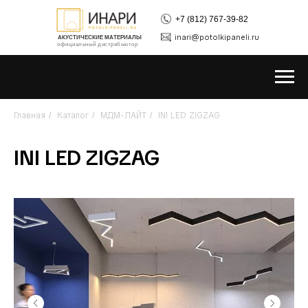
+7 (812) 767-39-82
inari@potolkipaneli.ru
АКУСТИЧЕСКИЕ МАТЕРИАЛЫ
официальный дистрибьютор
Главная
Каталог
МДМ-ЛАЙТ
INI LED ZIGZAG
/
/
/
INI LED ZIGZAG