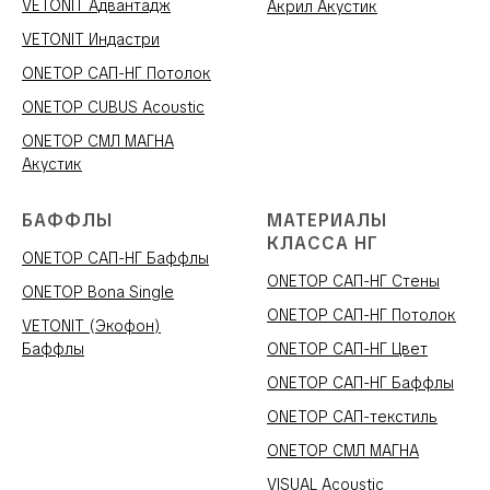
VETONIT Адвантадж
Акрил Акустик
VETONIT Индастри
ONETOP САП-НГ Потолок
ONETOP CUBUS Acoustic
ONETOP СМЛ МАГНА
Акустик
БАФФЛЫ
МАТЕРИАЛЫ
КЛАССА НГ
ONETOP САП-НГ Баффлы
ONETOP САП-НГ Стены
ONETOP Bona Single
ONETOP САП-НГ Потолок
VETONIT (Экофон)
Баффлы
ONETOP САП-НГ Цвет
ONETOP САП-НГ Баффлы
ONETOP САП-текстиль
ONETOP СМЛ МАГНА
VISUAL Acoustic