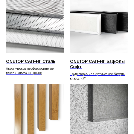
ONETOP САП-НГ Сталь
ONETOP САП-НГ Баффлы
Софт
Акустические перфорированные
панели класса НГ (КМ0)
Трудногорючие акустические баффлы
класса КМ1