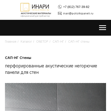
+7 (812) 767-39-82
inari@potolkipaneli.ru
АКУСТИЧЕСКИЕ МАТЕРИАЛЫ
официальный дистрибьютор
Главная
Каталог
ONETOP
САП-НГ
САП-НГ стены
/
/
/
/
САП-НГ Стены
перфорированные акустические негорючие
панели для стен