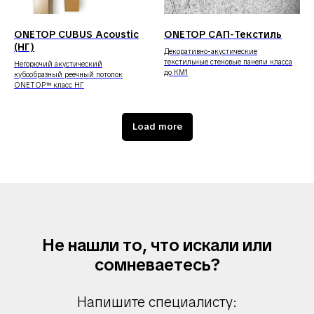
ONETOP CUBUS Acoustic
ONETOP САП-Текстиль
(НГ)
Декоративно-акустические
текстильные стеновые панели класса
Негорючий акустический
до КМ1
кубообразный реечный потолок
ONETOP™ класс НГ
Load more
Не нашли то, что искали или
сомневаетесь?
Напишите специалисту: