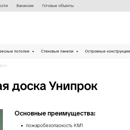
ости
Вакансии
Готовые объекты
весные потолки
Стеновые панели
Островные конструкци
прок
ая доска Унипрок
Основные преимущества:
пожаробезопасность КМ1