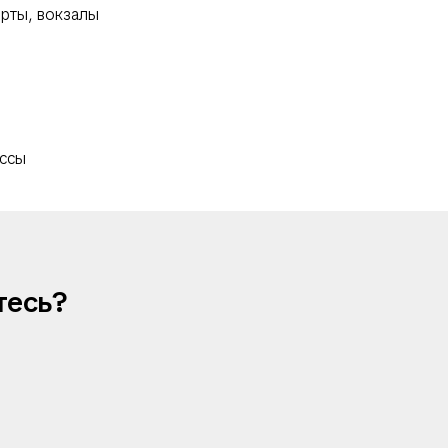
рты, вокзалы
ассы
тесь?