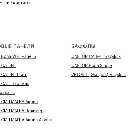
еские картины
ОВЫЕ ПАНЕЛИ
БАФФЛЫ
Bona Wall Panel S
ONETOP САП-НГ Баффлы
 САП-НГ
ONETOP Bona Single
 САП-НГ Цвет
VETONIT (Экофон) Баффлы
 САП-текстиль
Acoustic
 СМЛ МАГНА Акрил
 СМЛ МАГНА Полимер
 СМЛ МАГНА Акрил Акустик