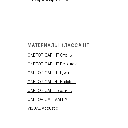
МАТЕРИАЛЫ КЛАССА НГ
ONETOP САП-НГ Стены
ONETOP САП-НГ Потолок
ONETOP САП-НГ Цвет
ONETOP САП-НГ Баффлы
ONETOP САП-текстиль
ONETOP СМЛ МАГНА
VISUAL Acoustic