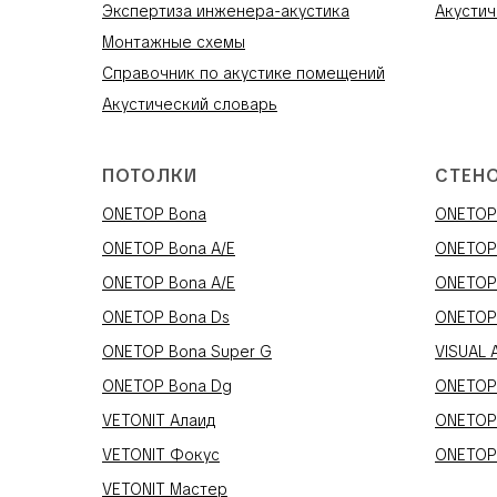
Экспертиза инженера-акустика
Акустич
Монтажные схемы
Справочник по акустике помещений
Акустический словарь
ПОТОЛКИ
СТЕН
ONETOP Bona
ONETOP 
ONETOP Bona A/E
ONETOP
ONETOP Bona A/E
ONETOP
ONETOP Bona Ds
ONETOP
ONETOP Bona Super G
VISUAL 
ONETOP Bona Dg
ONETOP
VETONIT Алаид
ONETOP
VETONIT Фокус
ONETOP
VETONIT Мастер