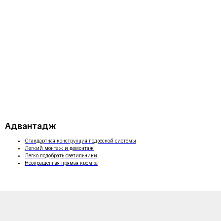
Адвантадж
Стандартная конструкция подвесной системы
Легкий монтаж и демонтаж
Легко подобрать светильники
Неокрашенная прямая кромка