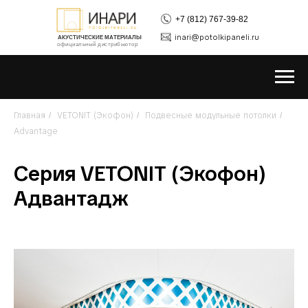
+7 (812) 767-39-82
inari@potolkipaneli.ru
АКУСТИЧЕСКИЕ МАТЕРИАЛЫ
официальный дистрибьютор
Главная
VETONIT (Экофон)
Подвесные модульные потолки
/
/
/
Advantage
Серия VETONIT (Экофон)
Адвантадж