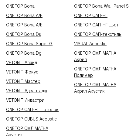
ONETOP Bona
ONETOP Bona Wall Panel S
ONETOP Bona A/E
ONETOP САП-НГ
ONETOP Bona A/E
ONETOP САП-НГ Цвет
ONETOP Bona Ds
ONETOP САП-текстиль
ONETOP Bona Super G
VISUAL Acoustic
ONETOP Bona Dg
ONETOP СМЛ МАГНА
Акрил
VETONIT Алаид
ONETOP СМЛ МАГНА
VETONIT Фокус
Полимер
VETONIT Мастер
ONETOP СМЛ МАГНА
VETONIT Адвантадж
Акрил Акустик
VETONIT Индастри
ONETOP САП-НГ Потолок
ONETOP CUBUS Acoustic
ONETOP СМЛ МАГНА
Акустик