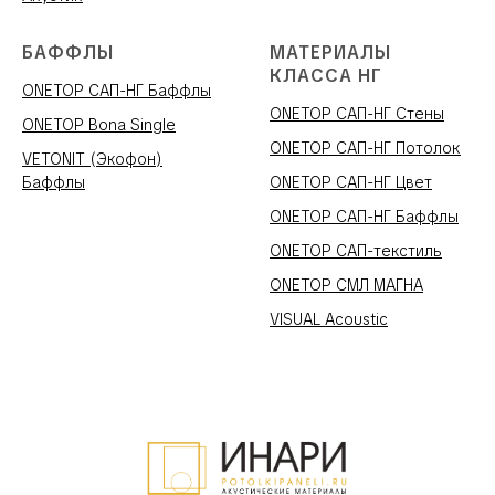
БАФФЛЫ
МАТЕРИАЛЫ
КЛАССА НГ
ONETOP САП-НГ Баффлы
ONETOP САП-НГ Стены
ONETOP Bona Single
ONETOP САП-НГ Потолок
VETONIT (Экофон)
Баффлы
ONETOP САП-НГ Цвет
ONETOP САП-НГ Баффлы
ONETOP САП-текстиль
ONETOP СМЛ МАГНА
VISUAL Acoustic