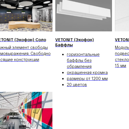
ETONIT (Экофон) Соло
VETONIT (Экофон)
VETON
Баффлы
ажный элемент свободы
Модуль
амовыражения. Свободно
подвес
горизонтальные
исящие конструкции
стекл
баффлы без
15 мм
обрамления
окрашенная кромка
размеры от 1200 мм
20 цветов