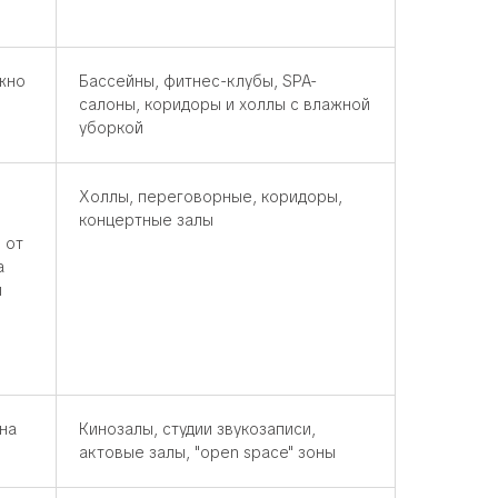
жно
Бассейны, фитнес-клубы, SPA-
салоны, коридоры и холлы с влажной
уборкой
Холлы, переговорные, коридоры,
концертные залы
 от
а
й
на
Кинозалы, студии звукозаписи,
актовые залы, "open space" зоны