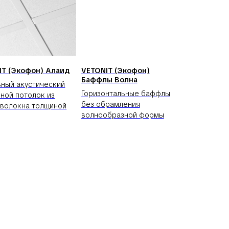
IT (Экофон) Алаид
VETONIT (Экофон)
Баффлы Волна
ный акустический
Горизонтальные баффлы
ной потолок из
без обрамления
оволокна толщиной
волнообразной формы