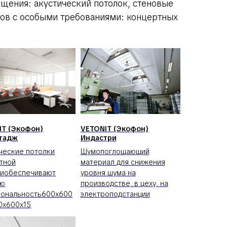
щения: акустический потолок, стеновые
тов с особыми требованиями: концертных
IT (Экофон)
VETONIT (Экофон)
тадж
Индастри
ческие потолки
Шумопоглощающий
тной
материал для снижения
киобеспечивают
уровня шума на
ую
производстве, в цеху, на
иональность600x600
электроподстанции
0x600x15