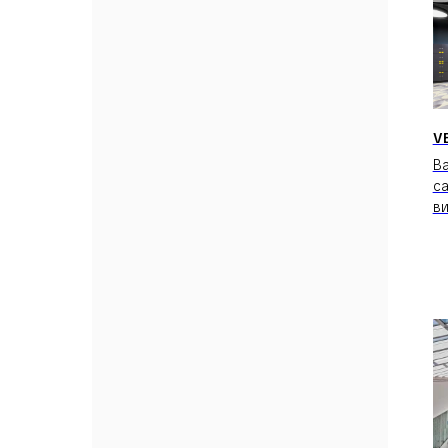
V
В
с
в