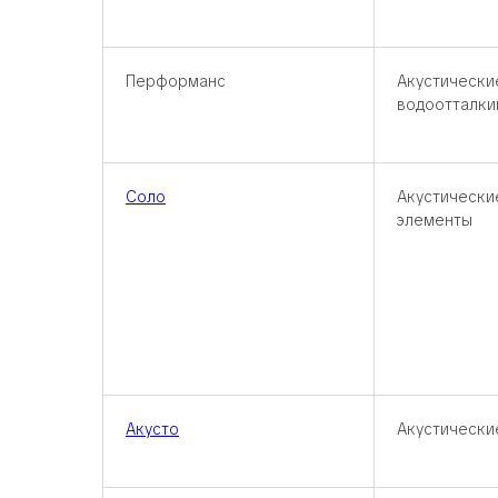
Перформанс
Акустически
водоотталк
Соло
Акустически
элементы
Акусто
Акустически