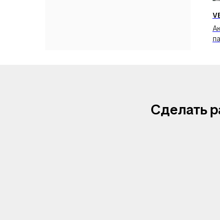
V
А
п
Сделать р