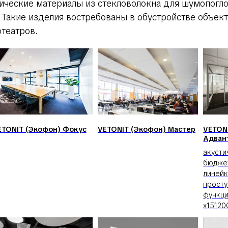
ические материалы из стекловолокна для шумопогло
.
Такие изделия востребованы в обустройстве объек
отеатров.
ETONIT (Экофон) Фокус
VETONIT (Экофон) Мастер
VETON
Адван
акусти
бюдже
линей
прост
функц
x15120