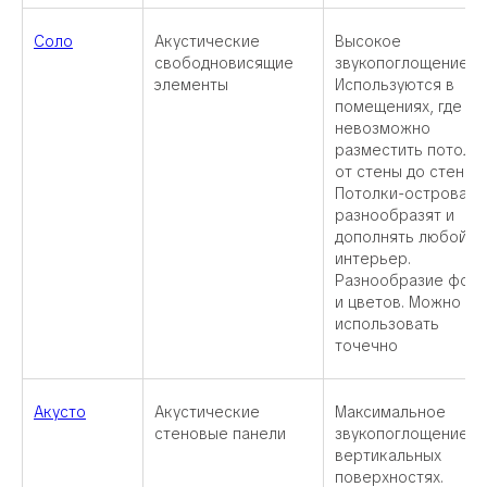
Соло
Акустические
Высокое
свободновисящие
звукопоглощение.
элементы
Используются в
помещениях, где
невозможно
разместить потоло
от стены до стены.
Потолки-острова
разнообразят и
дополнять любой
интерьер.
Разнообразие фор
и цветов. Можно
использовать
точечно
Акусто
Акустические
Максимальное
стеновые панели
звукопоглощение н
вертикальных
поверхностях.