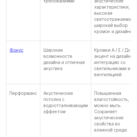
требованиями
акустические
характеристики,
высокая
светоотражаемость
широкий выбор
кромок и дизайнов.
Фокус
Широкие
Кромки А / Е / Дх / В
возможности
акцент на дизайн и
дизайна и отличная
интеграцию со
акустика
светильниками и
вентиляцией.
Перформанс
Акустические
Повышенная
потолки с
влагостойкость,
водоотталкивающим
можно мыть.
эффектом
Сохраняет
акустические
свойства во
влажной среде.