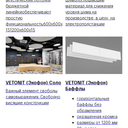
бюджетной
материал для снижения
линейкиобеспечивают
уровня шума на
простую
производстве, в цеху, на
функциональность600x600x
электроподстанции
151200x600x15
VETONIT (Экофон) Соло
VETONIT (Экофон)
Баффлы
Важный элемент свободы
самовыражения. Свободно
горизонтальные
висящие конструкции
баффлы без
обрамления
окрашенная кромка
размеры от 1200 мм