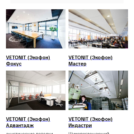
VETONIT (Экофон)
VETONIT (Экофон)
Фокус
Мастер
VETONIT (Экофон)
VETONIT (Экофон)
Адвантадж
Индастри
акустические потолки
Шумопоглощающий