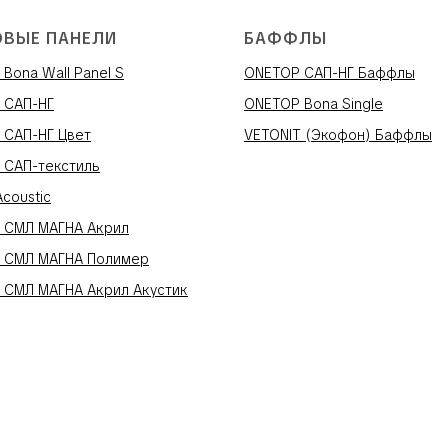
ОВЫЕ ПАНЕЛИ
БАФФЛЫ
Bona Wall Panel S
ONETOP САП-НГ Баффлы
 САП-НГ
ONETOP Bona Single
 САП-НГ Цвет
VETONIT (Экофон) Баффлы
 САП-текстиль
Acoustic
 СМЛ МАГНА Акрил
 СМЛ МАГНА Полимер
 СМЛ МАГНА Акрил Акустик