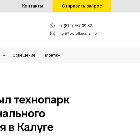
Контакты
Отправить запрос
+7 (812) 767-39-82
inari@potolkipaneli.ru
и
Освещение
Монтаж
ыл технопарк
нального
я в Калуге