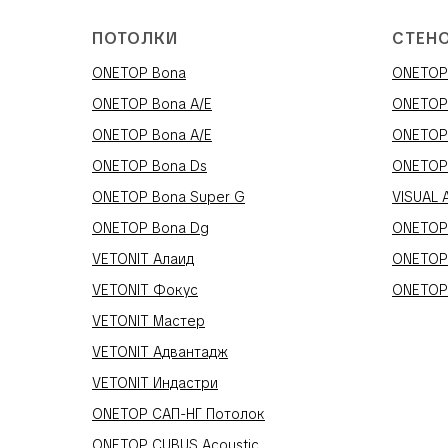
ПОТОЛКИ
СТЕН
ONETOP Bona
ONETOP 
ONETOP Bona A/E
ONETOP
ONETOP Bona A/E
ONETOP
ONETOP Bona Ds
ONETOP
ONETOP Bona Super G
VISUAL 
ONETOP Bona Dg
ONETOP
VETONIT Алаид
ONETOP
VETONIT Фокус
ONETOP
VETONIT Мастер
VETONIT Адвантадж
VETONIT Индастри
ONETOP САП-НГ Потолок
ONETOP CUBUS Acoustic