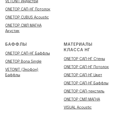
VETONIT Индастри
ONETOP САП-НГ Потолок
ONETOP CUBUS Acoustic
ONETOP СМЛ МАГНА
Акустик
БАФФЛЫ
МАТЕРИАЛЫ
КЛАССА НГ
ONETOP САП-НГ Баффлы
ONETOP САП-НГ Стены
ONETOP Bona Single
ONETOP САП-НГ Потолок
VETONIT (Экофон)
Баффлы
ONETOP САП-НГ Цвет
ONETOP САП-НГ Баффлы
ONETOP САП-текстиль
ONETOP СМЛ МАГНА
VISUAL Acoustic