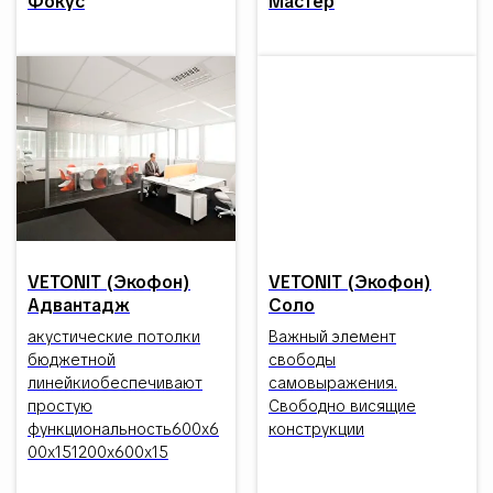
Фокус
Мастер
VETONIT (Экофон)
VETONIT (Экофон)
Адвантадж
Соло
акустические потолки
Важный элемент
бюджетной
свободы
линейкиобеспечивают
самовыражения.
простую
Свободно висящие
функциональность600x6
конструкции
00x151200x600x15