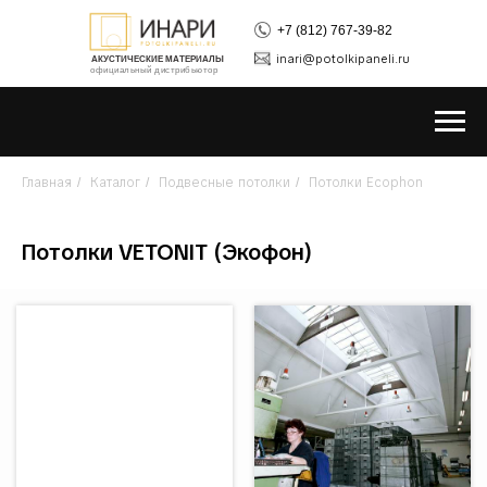
+7 (812) 767-39-82
inari@potolkipaneli.ru
АКУСТИЧЕСКИЕ МАТЕРИАЛЫ
официальный дистрибьютор
Главная
Каталог
Подвесные потолки
Потолки Ecophon
/
/
/
Потолки VETONIT (Экофон)