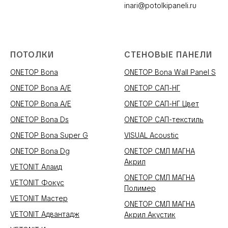
inari@potolkipaneli.ru
ПОТОЛКИ
СТЕНОВЫЕ ПАНЕЛИ
ONETOP Bona
ONETOP Bona Wall Panel S
ONETOP Bona A/E
ONETOP САП-НГ
ONETOP Bona A/E
ONETOP САП-НГ Цвет
ONETOP Bona Ds
ONETOP САП-текстиль
ONETOP Bona Super G
VISUAL Acoustic
ONETOP Bona Dg
ONETOP СМЛ МАГНА
Акрил
VETONIT Алаид
ONETOP СМЛ МАГНА
VETONIT Фокус
Полимер
VETONIT Мастер
ONETOP СМЛ МАГНА
VETONIT Адвантадж
Акрил Акустик