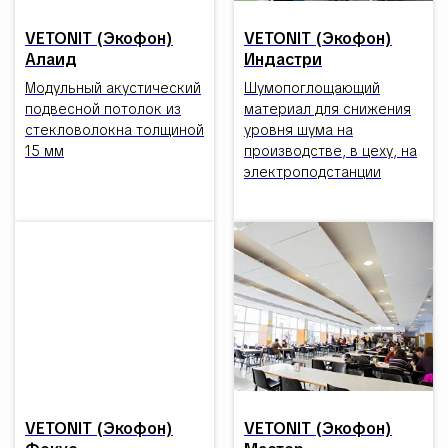
VETONIT (Экофон)
VETONIT (Экофон)
Алаид
Индастри
Модульный акустический
Шумопоглощающий
подвесной потолок из
материал для снижения
стекловолокна толщиной
уровня шума на
15 мм
производстве, в цеху, на
электроподстанции
VETONIT (Экофон)
VETONIT (Экофон)