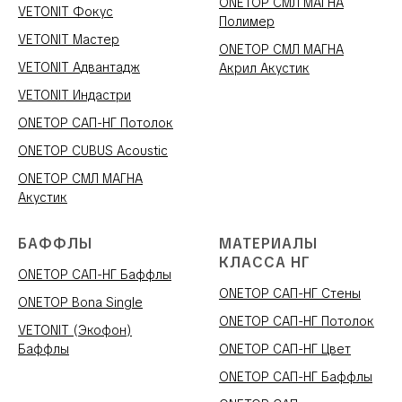
ONETOP СМЛ МАГНА
VETONIT Фокус
Полимер
VETONIT Мастер
ONETOP СМЛ МАГНА
VETONIT Адвантадж
Акрил Акустик
VETONIT Индастри
ONETOP САП-НГ Потолок
ONETOP CUBUS Acoustic
ONETOP СМЛ МАГНА
Акустик
БАФФЛЫ
МАТЕРИАЛЫ
КЛАССА НГ
ONETOP САП-НГ Баффлы
ONETOP САП-НГ Стены
ONETOP Bona Single
ONETOP САП-НГ Потолок
VETONIT (Экофон)
Баффлы
ONETOP САП-НГ Цвет
ONETOP САП-НГ Баффлы