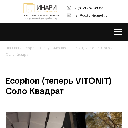
+7 (812) 767-39-82
inari@potolkipaneli.ru
АКУСТИЧЕСКИЕ МАТЕРИАЛЫ
официальный дистрибьютор
Главная
Ecophon
Акустические панели для стен
Соло
/
/
/
/
Соло Квадрат
Ecophon (теперь VITONIT)
Соло Квадрат