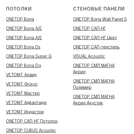
ПОТОЛКИ
СТЕНОВЫЕ ПАНЕЛИ
ONETOP Bona
ONETOP Bona Wall Panel S
ONETOP Bona A/E
ONETOP САП-НГ
ONETOP Bona A/E
ONETOP САП-НГ Цвет
ONETOP Bona Ds
ONETOP САП-текстиль
ONETOP Bona Super G
VISUAL Acoustic
ONETOP Bona Dg
ONETOP СМЛ МАГНА
Акрил
VETONIT Алаид
ONETOP СМЛ МАГНА
VETONIT Фокус
Полимер
VETONIT Мастер
ONETOP СМЛ МАГНА
VETONIT Адвантадж
Акрил Акустик
VETONIT Индастри
ONETOP САП-НГ Потолок
ONETOP CUBUS Acoustic