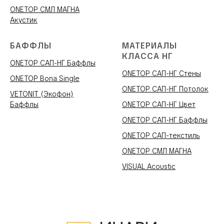
ONETOP СМЛ МАГНА
Акустик
БАФФЛЫ
МАТЕРИАЛЫ
КЛАССА НГ
ONETOP САП-НГ Баффлы
ONETOP САП-НГ Стены
ONETOP Bona Single
ONETOP САП-НГ Потолок
VETONIT (Экофон)
Баффлы
ONETOP САП-НГ Цвет
ONETOP САП-НГ Баффлы
ONETOP САП-текстиль
ONETOP СМЛ МАГНА
VISUAL Acoustic