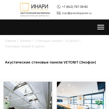
+7 (812) 767-39-82
inari@potolkipaneli.ru
АКУСТИЧЕСКИЕ МАТЕРИАЛЫ
официальный дистрибьютор
Главная
Каталог
Стеновые панели
Ecophon
/
/
/
/
Стеновые панели Ecophon
Акустические стеновые панели VETONIT (Экофон)